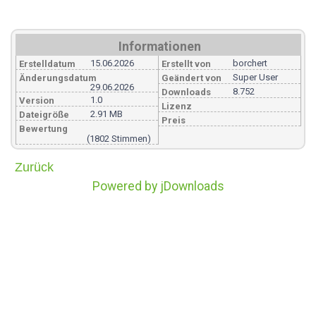
Informationen
15.06.2026
borchert
Erstelldatum
Erstellt von
Super User
Änderungsdatum
Geändert von
29.06.2026
8.752
Downloads
1.0
Version
Lizenz
2.91 MB
Dateigröße
Preis
Bewertung
(1802 Stimmen)
Zurück
Powered by jDownloads